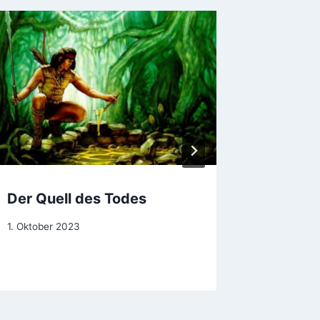
Der Quell des Todes
Legati
Von
1. Oktober 2023
Von
11. Juni 20
Steve
Steve
Barnes
Barnes