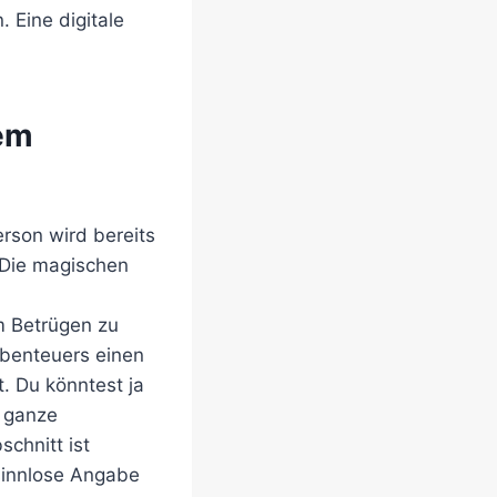
 Eine digitale
dem
rson wird bereits
: Die magischen
m Betrügen zu
Abenteuers einen
. Du könntest ja
s ganze
chnitt ist
 sinnlose Angabe