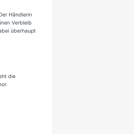
Der Händlerin
inen Verbleib
abei überhaupt
eht die
mor.