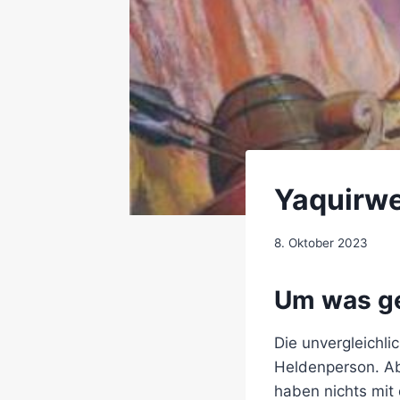
Yaquirwe
Von
8. Oktober 2023
Steve
Barnes
Um was ge
Die unvergleichl
Heldenperson. Abe
haben nichts mit