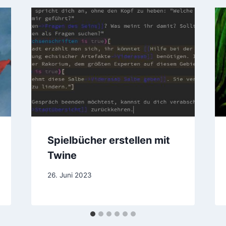
Spielbücher erstellen mit
Twine
Von
26. Juni 2023
Steve
Barnes