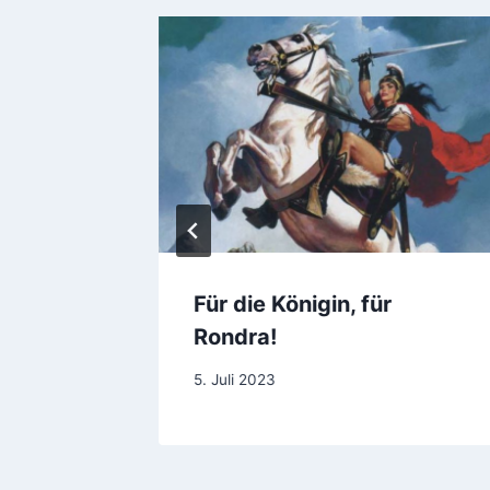
Für die Königin, für
Rondra!
Von
5. Juli 2023
Steve
Barnes