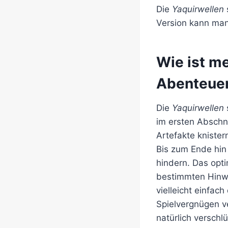
Die
Yaquirwellen
Version kann man
Wie ist m
Abenteue
Die
Yaquirwellen
im ersten Abschni
Artefakte kniste
Bis zum Ende hin
hindern. Das opt
bestimmten Hinwe
vielleicht einfac
Spielvergnügen ve
natürlich verschl